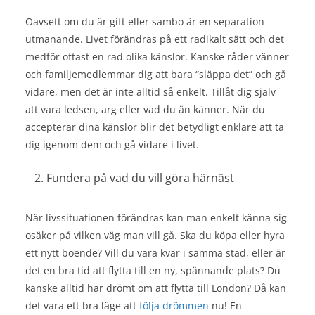
Oavsett om du är gift eller sambo är en separation
utmanande. Livet förändras på ett radikalt sätt och det
medför oftast en rad olika känslor. Kanske råder vänner
och familjemedlemmar dig att bara “släppa det” och gå
vidare, men det är inte alltid så enkelt. Tillåt dig själv
att vara ledsen, arg eller vad du än känner. När du
accepterar dina känslor blir det betydligt enklare att ta
dig igenom dem och gå vidare i livet.
Fundera på vad du vill göra härnäst
När livssituationen förändras kan man enkelt känna sig
osäker på vilken väg man vill gå. Ska du köpa eller hyra
ett nytt boende? Vill du vara kvar i samma stad, eller är
det en bra tid att flytta till en ny, spännande plats? Du
kanske alltid har drömt om att flytta till London? Då kan
det vara ett bra läge att
följa drömmen
nu! En