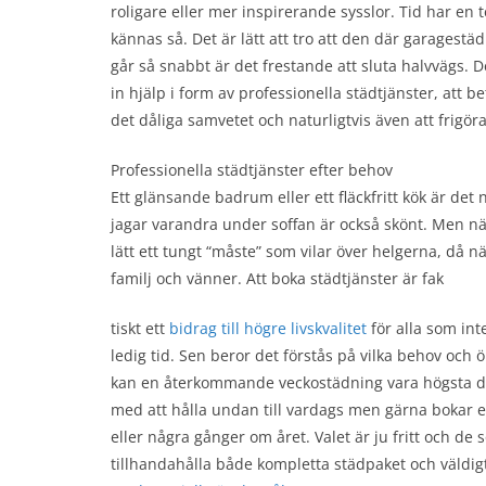
roligare eller mer inspirerande sysslor. Tid har en te
kännas så. Det är lätt att tro att den där garagestä
går så snabbt är det frestande att sluta halvvägs. Det
in hjälp i form av professionella städtjänster, att bet
det dåliga samvetet och naturligtvis även att frigöra 
Professionella städtjänster efter behov
Ett glänsande badrum eller ett fläckfritt kök är 
jagar varandra under soffan är också skönt. Men när
lätt ett tungt “måste” som vilar över helgerna, då 
familj och vänner. Att boka städtjänster är fak
tiskt ett
bidrag till högre livskvalitet
för alla som inte
ledig tid. Sen beror det förstås på vilka behov och 
kan en återkommande veckostädning vara högsta 
med att hålla undan till vardags men gärna bokar e
eller några gånger om året. Valet är ju fritt och de
tillhandahålla både kompletta städpaket och väldigt