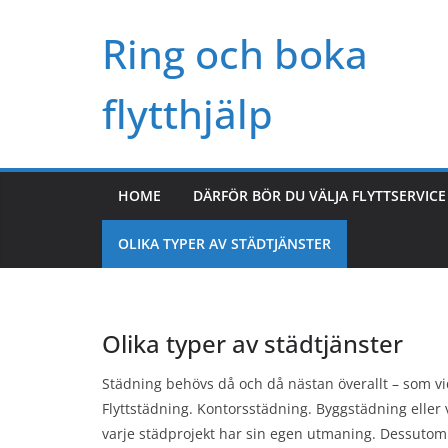
Skip
Ring och boka
to
content
flytthjälp
HOME
DÄRFÖR BÖR DU VÄLJA FLYTTSERVICE
OLIKA TYPER AV STÄDTJÄNSTER
Olika typer av städtjänster
Städning behövs då och då nästan överallt – som v
Flyttstädning. Kontorsstädning. Byggstädning eller
varje städprojekt har sin egen utmaning. Dessutom t