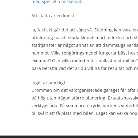
med speciella önskemål
.
Att städa är en konst
Ja, faktiskt går det att säga så. Städning kan vara 
utbildning för att städa klimatsmart, effektivt och s
städtjänster är något annat än att dammsuga vard
hemmet. Vilka rengöringsmedel fungerar bäst hos en
exempel? Och vilka metoder är snällast mot miljön?
bara berätta vad det är du vill ha för resultat och nä
Inget är omöjligt
Drömmen om det välorganiserade garaget får ofta re
på hög utan någon större planering. Bra-att-ha-sa
verktygslåda. På sommaren trycks barnens vinterlek
bli svårt att få plats med bilen. Läget kan verka ho