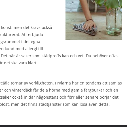
en konst, men det krävs också
trukturerat. Att erbjuda
agsrummet i det egna
 kund med allergi till
 Det här är saker som städproffs kan och vet. Du behöver oftast
r det ska vara klart.
jäla törnar av verkligheten. Prylarna har en tendens att samlas
ker och vinterdäck får dela hörna med gamla färgburkar och en
saker också in där någonstans och förr eller senare börjar det
pplöst, men det finns städtjänster som kan lösa även detta.